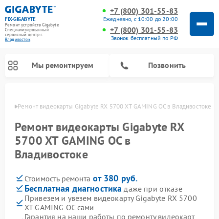
+7 (800) 301-55-83
Ежедневно, с 10:00 до 20:00
FIX-GIGABYTE
Ремонт устройств Gigabyte
+7 (800) 301-55-83
Специализированный
cервисный центр г.
Звонок бесплатный по РФ
Владивосток
Мы ремонтируем
Позвонить
стоке
Ремонт видеокарты Gigabyte RX 5700 XT GAMING OC в Владивостоке
Ремонт видеокарты Gigabyte RX
5700 XT GAMING OC в
Ремонт материнских плат Gigabyte
Владивостоке
от 380 руб.
Стоимость ремонта
Бесплатная диагностика
даже при отказе
Привезем и увезем видеокарту Gigabyte RX 5700
XT GAMING OC сами
Гарантия на наши работы по ремонту видеокарт