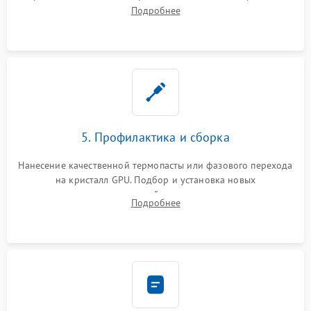
инфракрасной станции реболлинг или замена графического
Подробнее
чипа и дефектной памяти GDDR. Прошивка BIOS
программатором.
5. Профилактика и сборка
Нанесение качественной термопасты или фазового перехода
на кристалл GPU. Подбор и установка новых
термопрокладок правильной толщины на память и цепи
Подробнее
питания. Монтаж радиатора и бэкплейта, подключение и
проверка кулеров.