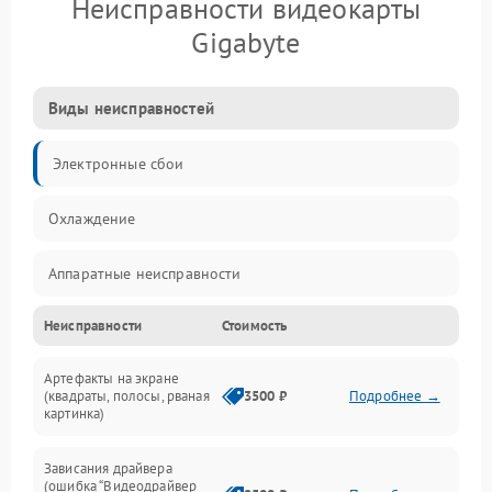
Неисправности видеокарты
Gigabyte
Виды неисправностей
Электронные сбои
Охлаждение
Аппаратные неисправности
Неисправности
Стоимость
Перегрев и термопроблемы
Артефакты на экране
Видео
(квадраты, полосы, рваная
3500 ₽
Подробнее →
картинка)
Программные ошибки
Зависания драйвера
(ошибка “Видеодрайвер