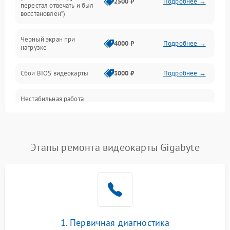
Интерфейсные и коммуникационные проблемы
2500 ₽
Подробнее →
перестал отвечать и был
восстановлен”)
Питание
Черный экран при
4000 ₽
Подробнее →
нагрузке
Электропитание
Сбои BIOS видеокарты
3000 ₽
Подробнее →
ПО
Нестабильная работа
Электронные компоненты
после обновления
2000 ₽
Подробнее →
драйверов
Интерфейсы
Этапы ремонта видеокарты Gigabyte
Общие поломки
Система охлаждения
Экран (дисплей)
1. Первичная диагностика