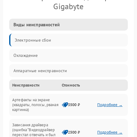
Gigabyte
Виды неисправностей
Электронные сбои
Охлаждение
Аппаратные неисправности
Неисправности
Стоимость
Перегрев и термопроблемы
Артефакты на экране
Видео
(квадраты, полосы, рваная
3500 ₽
Подробнее →
картинка)
Программные ошибки
Зависания драйвера
(ошибка “Видеодрайвер
Интерфейсные и коммуникационные проблемы
2500 ₽
Подробнее →
перестал отвечать и был