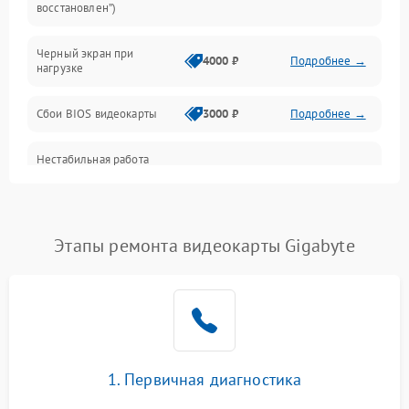
восстановлен”)
Питание
Черный экран при
4000 ₽
Подробнее →
нагрузке
Электропитание
Сбои BIOS видеокарты
3000 ₽
Подробнее →
ПО
Нестабильная работа
Электронные компоненты
после обновления
2000 ₽
Подробнее →
драйверов
Интерфейсы
Этапы ремонта видеокарты Gigabyte
Общие поломки
Система охлаждения
Экран (дисплей)
1. Первичная диагностика
Программные сбои