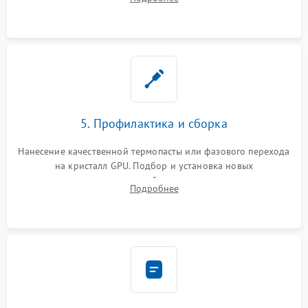
чипа и дефектной памяти GDDR. Прошивка BIOS
программатором.
5. Профилактика и сборка
Нанесение качественной термопасты или фазового перехода
на кристалл GPU. Подбор и установка новых
термопрокладок правильной толщины на память и цепи
Подробнее
питания. Монтаж радиатора и бэкплейта, подключение и
проверка кулеров.