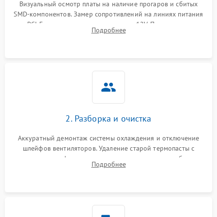
Визуальный осмотр платы на наличие прогаров и сбитых
SMD-компонентов. Замер сопротивлений на линиях питания
Механические повреждения
PCI-E и дополнительных разъемах 12V. Проверка на
Подробнее
короткое замыкание основных дросселей питания GPU и
Режим работы
памяти.
ПО/Микропрограмма
2. Разборка и очистка
Аккуратный демонтаж системы охлаждения и отключение
шлейфов вентиляторов. Удаление старой термопасты с
кристалла графического чипа и термопрокладок с банок
Подробнее
памяти и зоны VRM. Очистка платы от пыли и окислов.