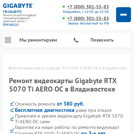
+7 (800) 301-55-83
Ежедневно, с 10:00 до 20:00
FIX-GIGABYTE
Ремонт устройств Gigabyte
+7 (800) 301-55-83
Специализированный
cервисный центр г.
Звонок бесплатный по РФ
Владивосток
Мы ремонтируем
Позвонить
стоке
Ремонт видеокарты Gigabyte  RTX 5070 Ti AERO OC в Владивостоке
Ремонт видеокарты Gigabyte RTX
Ремонт материнских плат Gigabyte
5070 Ti AERO OC в Владивостоке
от 380 руб.
Стоимость ремонта
Бесплатная диагностика
даже при отказе
Привезем и увезем видеокарту Gigabyte RTX 5070
Ti AERO OC сами
Гарантия на наши работы по ремонту видеокарт
до 3-х лет
Gigabyte RTX 5070 Ti AERO OC