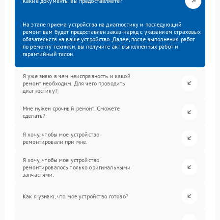
Какие документы вы предоставляете?
На этапе приема устройства на диагностику и последующий
ремонт вам будет предоставлен заказ-наряд с указанием страховых
обязательств на ваше устройство. Далее, после выполнения работ
по ремонту техники, вы получите акт выполненных работ и
гарантийный талон.
Я уже знаю в чем неисправность и какой
ремонт необходим. Для чего проводить
диагностику?
Мне нужен срочный ремонт. Сможете
сделать?
Я хочу, чтобы мое устройство
ремонтировали при мне.
Я хочу, чтобы мое устройство
ремонтировалось только оригинальными
запчастями.
Как я узнаю, что мое устройство готово?