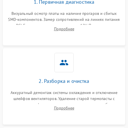
1. Первичная диагностика
Программные сбои
Визуальный осмотр платы на наличие прогаров и сбитых
SMD-компонентов. Замер сопротивлений на линиях питания
Механические повреждения
PCI-E и дополнительных разъемах 12V. Проверка на
Подробнее
короткое замыкание основных дросселей питания GPU и
Режим работы
памяти.
ПО/Микропрограмма
2. Разборка и очистка
Аккуратный демонтаж системы охлаждения и отключение
шлейфов вентиляторов. Удаление старой термопасты с
кристалла графического чипа и термопрокладок с банок
Подробнее
памяти и зоны VRM. Очистка платы от пыли и окислов.