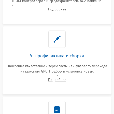
ШИМ-контроллеров и предохранителей. BGA-пайка на
инфракрасной станции реболлинг или замена графического
Подробнее
чипа и дефектной памяти GDDR. Прошивка BIOS
программатором.
5. Профилактика и сборка
Нанесение качественной термопасты или фазового перехода
на кристалл GPU. Подбор и установка новых
термопрокладок правильной толщины на память и цепи
Подробнее
питания. Монтаж радиатора и бэкплейта, подключение и
проверка кулеров.