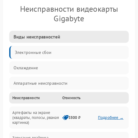
Неисправности видеокарты
Gigabyte
Виды неисправностей
Электронные сбои
Охлаждение
Аппаратные неисправности
Неисправности
Стоимость
Перегрев и термопроблемы
Артефакты на экране
Видео
(квадраты, полосы, рваная
3500 ₽
Подробнее →
картинка)
Программные ошибки
Зависания драйвера