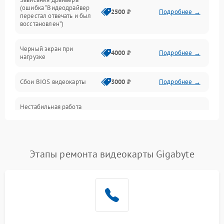
(ошибка “Видеодрайвер
Интерфейсные и коммуникационные проблемы
2500 ₽
Подробнее →
перестал отвечать и был
восстановлен”)
Питание
Черный экран при
4000 ₽
Подробнее →
нагрузке
Электропитание
Сбои BIOS видеокарты
3000 ₽
Подробнее →
ПО
Нестабильная работа
Электронные компоненты
после обновления
2000 ₽
Подробнее →
драйверов
Интерфейсы
Этапы ремонта видеокарты Gigabyte
Общие поломки
Система охлаждения
Экран (дисплей)