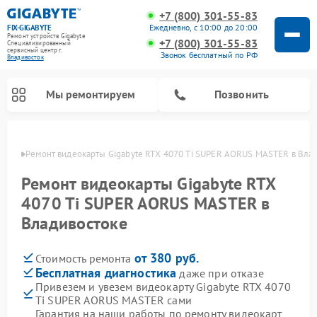
+7 (800) 301-55-83
Ежедневно, с 10:00 до 20:00
FIX-GIGABYTE
Ремонт устройств Gigabyte
+7 (800) 301-55-83
Специализированный
cервисный центр г.
Звонок бесплатный по РФ
Владивосток
Мы ремонтируем
Позвонить
стоке
Ремонт видеокарты Gigabyte RTX 4070 Ti SUPER AORUS MASTER в Вла
Ремонт видеокарты Gigabyte RTX
4070 Ti SUPER AORUS MASTER в
Ремонт материнских плат Gigabyte
Владивостоке
от 380 руб.
Стоимость ремонта
Бесплатная диагностика
даже при отказе
Привезем и увезем видеокарту Gigabyte RTX 4070
Ti SUPER AORUS MASTER сами
Гарантия на наши работы по ремонту видеокарт