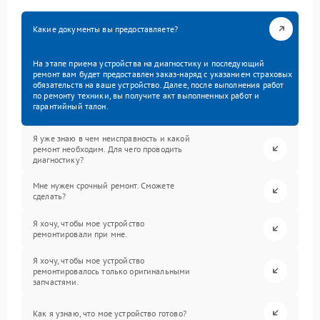
Какие документы вы предоставляете?
На этапе приема устройства на диагностику и последующий
ремонт вам будет предоставлен заказ-наряд с указанием страховых
обязательств на ваше устройство. Далее, после выполнения работ
по ремонту техники, вы получите акт выполненных работ и
гарантийный талон.
Я уже знаю в чем неисправность и какой
ремонт необходим. Для чего проводить
диагностику?
Мне нужен срочный ремонт. Сможете
сделать?
Я хочу, чтобы мое устройство
ремонтировали при мне.
Я хочу, чтобы мое устройство
ремонтировалось только оригинальными
запчастями.
Как я узнаю, что мое устройство готово?