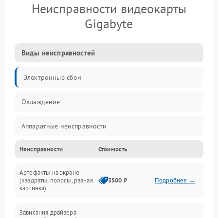
Неисправности видеокарты
Gigabyte
Виды неисправностей
Электронные сбои
Охлаждение
Аппаратные неисправности
Неисправности
Стоимость
Перегрев и термопроблемы
Артефакты на экране
Видео
(квадраты, полосы, рваная
3500 ₽
Подробнее →
картинка)
Программные ошибки
Зависания драйвера