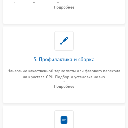
инфракрасной станции реболлинг или замена графического
Подробнее
чипа и дефектной памяти GDDR. Прошивка BIOS
программатором.
5. Профилактика и сборка
Нанесение качественной термопасты или фазового перехода
на кристалл GPU. Подбор и установка новых
термопрокладок правильной толщины на память и цепи
Подробнее
питания. Монтаж радиатора и бэкплейта, подключение и
проверка кулеров.