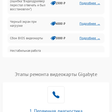
(ошибка “Видеодрайвер
Интерфейсные и коммуникационные проблемы
2500 ₽
Подробнее →
перестал отвечать и был
восстановлен”)
Питание
Черный экран при
4000 ₽
Подробнее →
нагрузке
Электропитание
Сбои BIOS видеокарты
3000 ₽
Подробнее →
ПО
Нестабильная работа
Электронные компоненты
после обновления
2000 ₽
Подробнее →
драйверов
Интерфейсы
Этапы ремонта видеокарты Gigabyte
Общие поломки
Система охлаждения
Экран (дисплей)
1. Первичная диагностика