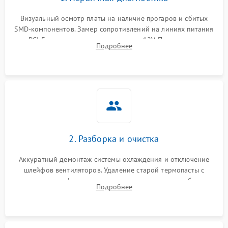
Программные сбои
Визуальный осмотр платы на наличие прогаров и сбитых
SMD-компонентов. Замер сопротивлений на линиях питания
Механические повреждения
PCI-E и дополнительных разъемах 12V. Проверка на
Подробнее
короткое замыкание основных дросселей питания GPU и
Режим работы
памяти.
ПО/Микропрограмма
2. Разборка и очистка
Аккуратный демонтаж системы охлаждения и отключение
шлейфов вентиляторов. Удаление старой термопасты с
кристалла графического чипа и термопрокладок с банок
Подробнее
памяти и зоны VRM. Очистка платы от пыли и окислов.