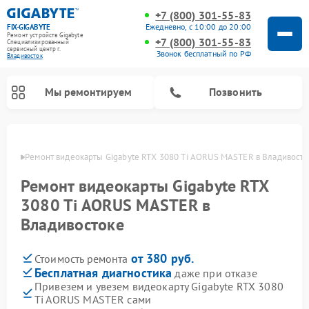
+7 (800) 301-55-83
Ежедневно, с 10:00 до 20:00
FIX-GIGABYTE
Ремонт устройств Gigabyte
+7 (800) 301-55-83
Специализированный
cервисный центр г.
Звонок бесплатный по РФ
Владивосток
Мы ремонтируем
Позвонить
стоке
Ремонт видеокарты Gigabyte RTX 3080 Ti AORUS MASTER в Владивост
Ремонт видеокарты Gigabyte RTX
Ремонт материнских плат Gigabyte
3080 Ti AORUS MASTER в
Владивостоке
от 380 руб.
Стоимость ремонта
Бесплатная диагностика
даже при отказе
Привезем и увезем видеокарту Gigabyte RTX 3080
Ti AORUS MASTER сами