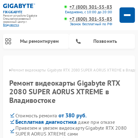
+7 (800) 301-55-83
Ежедневно, с 10:00 до 20:00
FIX-GIGABYTE
Ремонт устройств Gigabyte
+7 (800) 301-55-83
Специализированный
cервисный центр г.
Звонок бесплатный по РФ
Владивосток
Мы ремонтируем
Позвонить
стоке
Ремонт видеокарты Gigabyte RTX 2080 SUPER AORUS XTREME в Влади
Ремонт видеокарты Gigabyte RTX
Ремонт материнских плат Gigabyte
2080 SUPER AORUS XTREME в
Владивостоке
от 380 руб.
Стоимость ремонта
Бесплатная диагностика
даже при отказе
Привезем и увезем видеокарту Gigabyte RTX 2080
SUPER AORUS XTREME сами