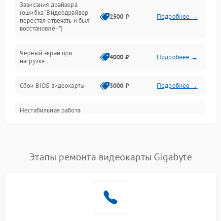
Зависания драйвера
(ошибка “Видеодрайвер
Интерфейсные и коммуникационные проблемы
2500 ₽
Подробнее →
перестал отвечать и был
восстановлен”)
Питание
Черный экран при
4000 ₽
Подробнее →
нагрузке
Электропитание
Сбои BIOS видеокарты
3000 ₽
Подробнее →
ПО
Нестабильная работа
Электронные компоненты
после обновления
2000 ₽
Подробнее →
драйверов
Интерфейсы
Этапы ремонта видеокарты Gigabyte
Общие поломки
Система охлаждения
Экран (дисплей)