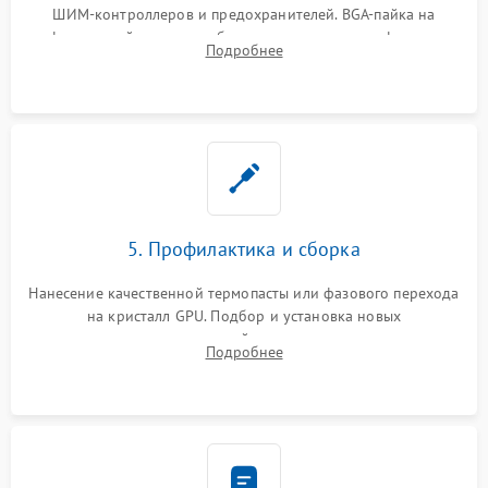
ШИМ-контроллеров и предохранителей. BGA-пайка на
инфракрасной станции реболлинг или замена графического
Подробнее
чипа и дефектной памяти GDDR. Прошивка BIOS
программатором.
5. Профилактика и сборка
Нанесение качественной термопасты или фазового перехода
на кристалл GPU. Подбор и установка новых
термопрокладок правильной толщины на память и цепи
Подробнее
питания. Монтаж радиатора и бэкплейта, подключение и
проверка кулеров.