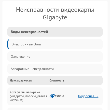
Неисправности видеокарты
Gigabyte
Виды неисправностей
Электронные сбои
Охлаждение
Аппаратные неисправности
Неисправности
Стоимость
Перегрев и термопроблемы
Артефакты на экране
Видео
(квадраты, полосы, рваная
3500 ₽
Подробнее →
картинка)
Программные ошибки