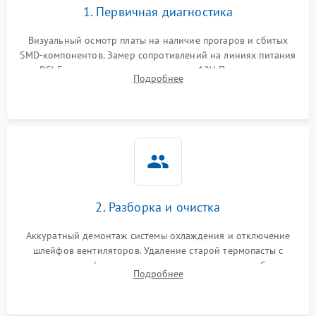
1. Первичная диагностика
Программные сбои
Визуальный осмотр платы на наличие прогаров и сбитых
SMD-компонентов. Замер сопротивлений на линиях питания
Механические повреждения
PCI-E и дополнительных разъемах 12V. Проверка на
Подробнее
короткое замыкание основных дросселей питания GPU и
Режим работы
памяти.
ПО/Микропрограмма
2. Разборка и очистка
Аккуратный демонтаж системы охлаждения и отключение
шлейфов вентиляторов. Удаление старой термопасты с
кристалла графического чипа и термопрокладок с банок
Подробнее
памяти и зоны VRM. Очистка платы от пыли и окислов.