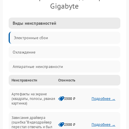
Gigabyte
Виды неисправностей
Электронные сбои
Охлаждение
Аппаратные неисправности
Неисправности
Стоимость
Перегрев и термопроблемы
Артефакты на экране
Видео
(квадраты, полосы, рваная
3500 ₽
Подробнее →
картинка)
Программные ошибки
Зависания драйвера
(ошибка “Видеодрайвер
Интерфейсные и коммуникационные проблемы
2500 ₽
Подробнее →
перестал отвечать и был