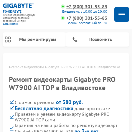
+7 (800) 301-55-83
Ежедневно, с 10:00 до 20:00
FIX-GIGABYTE
Ремонт устройств Gigabyte
+7 (800) 301-55-83
Специализированный
cервисный центр г.
Звонок бесплатный по РФ
Владивосток
Мы ремонтируем
Позвонить
стоке
Ремонт видеокарты Gigabyte  PRO W7900 AI TOP в Владивостоке
Ремонт видеокарты Gigabyte PRO
Ремонт материнских плат Gigabyte
W7900 AI TOP в Владивостоке
от 380 руб.
Стоимость ремонта
Бесплатная диагностика
даже при отказе
Привезем и увезем видеокарту Gigabyte PRO
W7900 AI TOP сами
Гарантия на наши работы по ремонту видеокарт
до 3-х лет
Gigabyte PRO W7900 AI TOP