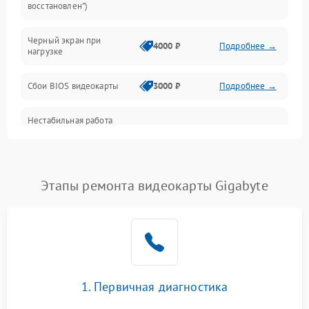
восстановлен”)
Питание
Черный экран при
4000 ₽
Подробнее →
нагрузке
Электропитание
Сбои BIOS видеокарты
3000 ₽
Подробнее →
ПО
Нестабильная работа
Электронные компоненты
после обновления
2000 ₽
Подробнее →
драйверов
Интерфейсы
Этапы ремонта видеокарты Gigabyte
Общие поломки
Система охлаждения
Экран (дисплей)
1. Первичная диагностика
Программные сбои