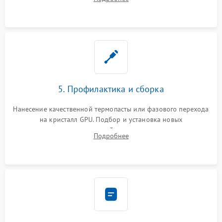
чипа и дефектной памяти GDDR. Прошивка BIOS
программатором.
5. Профилактика и сборка
Нанесение качественной термопасты или фазового перехода
на кристалл GPU. Подбор и установка новых
термопрокладок правильной толщины на память и цепи
Подробнее
питания. Монтаж радиатора и бэкплейта, подключение и
проверка кулеров.