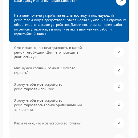
Какие документы вы предоставляете?
На этапе приема устройства на диагностику и последующий
ремонт вам будет предоставлен заказ-наряд с указанием страховых
обязательств на ваше устройство. Далее, после выполнения работ
по ремонту техники, вы получите акт выполненных работ и
гарантийный талон.
Я уже знаю в чем неисправность и какой
ремонт необходим. Для чего проводить
диагностику?
Мне нужен срочный ремонт. Сможете
сделать?
Я хочу, чтобы мое устройство
ремонтировали при мне.
Я хочу, чтобы мое устройство
ремонтировалось только оригинальными
запчастями.
Как я узнаю, что мое устройство готово?