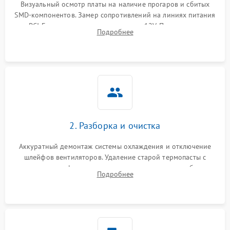
Визуальный осмотр платы на наличие прогаров и сбитых
SMD-компонентов. Замер сопротивлений на линиях питания
Механические повреждения
PCI-E и дополнительных разъемах 12V. Проверка на
Подробнее
короткое замыкание основных дросселей питания GPU и
Режим работы
памяти.
ПО/Микропрограмма
2. Разборка и очистка
Аккуратный демонтаж системы охлаждения и отключение
шлейфов вентиляторов. Удаление старой термопасты с
кристалла графического чипа и термопрокладок с банок
Подробнее
памяти и зоны VRM. Очистка платы от пыли и окислов.