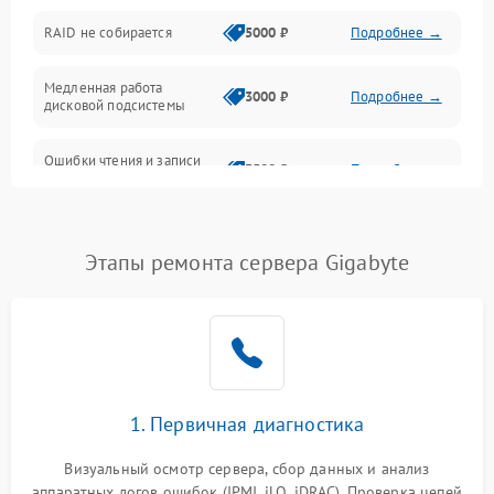
Оперативная память
RAID не собирается
5000 ₽
Подробнее →
Корпус и механика
Медленная работа
3000 ₽
Подробнее →
дисковой подсистемы
Контроллеры и интерфейсы
Ошибки чтения и записи
Виртуализация и сервисы
3500 ₽
Подробнее →
данных
Влага и внешние воздействия
Потеря данных
5000 ₽
Подробнее →
Этапы ремонта сервера Gigabyte
Программные сбои
Общие поломки
Система охлаждения
1. Первичная диагностика
Режим работы
Визуальный осмотр сервера, сбор данных и анализ
аппаратных логов ошибок (IPMI, iLO, iDRAC). Проверка цепей