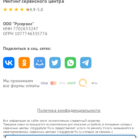
Рейтинг сервисного центра
4.9-5.0
ООО "Русервис"
ИНН 7702633247
ОГРН 1077746335776
Поделиться в соц. сетях:
Мы принимаем
все формы оплаты
Политика конфиденциальности
Вся информация на сайте носит исключительно справочный характер.
Товарные знаки используются исключительно для описания устройств, в отношении которых
сервисные центры vld.gigabyte-fix.ru предоставляют услуги по ремонту. Услуги оказываются в
неавторизованных сервисных центрах vld.gigabyte-fix.ru, которые не связаны с
правообладателями товарных знаков или их официальными представителями.