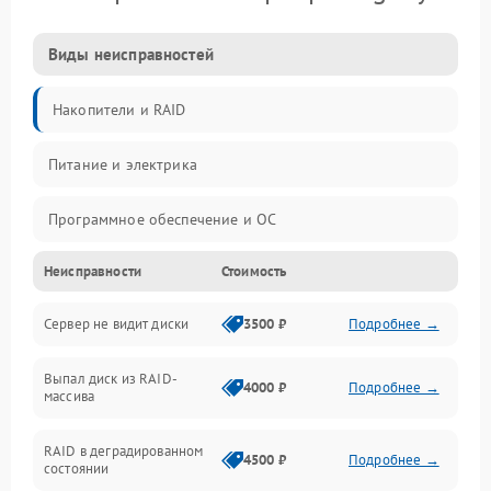
Виды неисправностей
Накопители и RAID
Питание и электрика
Программное обеспечение и ОС
Неисправности
Стоимость
Охлаждение и температура
Сервер не видит диски
3500 ₽
Подробнее →
Материнская плата и процессор
Выпал диск из RAID-
Сеть и коммуникации
4000 ₽
Подробнее →
массива
BIOS / прошивки
RAID в деградированном
4500 ₽
Подробнее →
состоянии