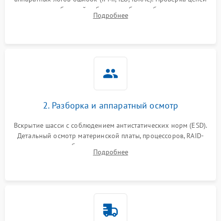
Влага и внешные воздействия
питания и базовой работоспособности без вскрытия
Подробнее
корпуса для быстрой локализации сбоя.
2. Разборка и аппаратный осмотр
Вскрытие шасси с соблюдением антистатических норм (ESD).
Детальный осмотр материнской платы, процессоров, RAID-
контроллеров и блоков питания на наличие термических
Подробнее
повреждений, прогаров или окислений.