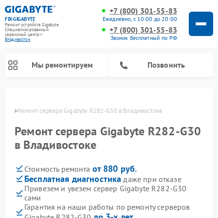
+7 (800) 301-55-83
Ежедневно, с 10:00 до 20:00
FIX-GIGABYTE
Ремонт устройств Gigabyte
+7 (800) 301-55-83
Специализированный
cервисный центр г.
Звонок бесплатный по РФ
Владивосток
Мы ремонтируем
Позвонить
стоке
Ремонт сервера Gigabyte R282-G30 в Владивостоке
Ремонт сервера Gigabyte R282-G30
Ремонт материнских плат Gigabyte
в Владивостоке
от 880 руб.
Стоимость ремонта
Бесплатная диагностика
даже при отказе
Привезем и увезем сервер Gigabyte R282-G30
сами
Гарантия на наши работы по ремонту серверов
до 3-х лет
Gigabyte R282-G30