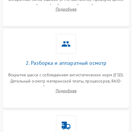
Влага и внешные воздействия
питания и базовой работоспособности без вскрытия
Подробнее
корпуса для быстрой локализации сбоя.
2. Разборка и аппаратный осмотр
Вскрытие шасси с соблюдением антистатических норм (ESD).
Детальный осмотр материнской платы, процессоров, RAID-
контроллеров и блоков питания на наличие термических
Подробнее
повреждений, прогаров или окислений.