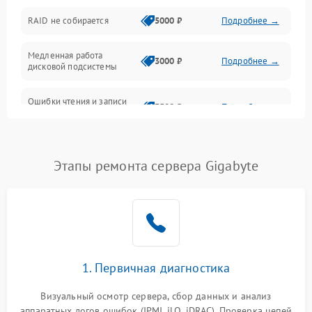
Оперативная память
RAID не собирается
5000 ₽
Подробнее →
Корпус и механика
Медленная работа
3000 ₽
Подробнее →
дисковой подсистемы
Контроллеры и интерфейсы
Ошибки чтения и записи
Виртуализация и сервисы
3500 ₽
Подробнее →
данных
Влага и внешние воздействия
Потеря данных
5000 ₽
Подробнее →
Этапы ремонта сервера Gigabyte
Программные сбои
Общие поломки
Система охлаждения
1. Первичная диагностика
Режим работы
Визуальный осмотр сервера, сбор данных и анализ
аппаратных логов ошибок (IPMI, iLO, iDRAC). Проверка цепей