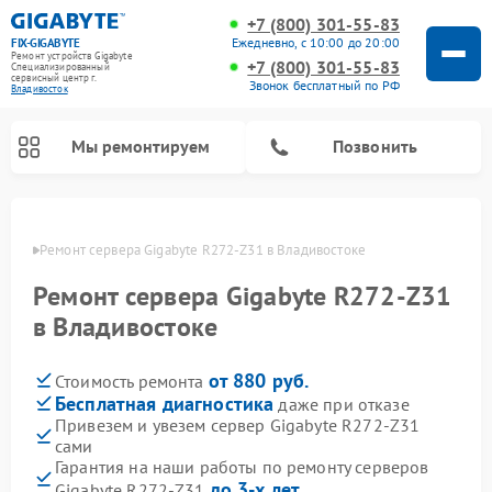
+7 (800) 301-55-83
Ежедневно, с 10:00 до 20:00
FIX-GIGABYTE
Ремонт устройств Gigabyte
+7 (800) 301-55-83
Специализированный
cервисный центр г.
Звонок бесплатный по РФ
Владивосток
Мы ремонтируем
Позвонить
стоке
Ремонт сервера Gigabyte R272-Z31 в Владивостоке
Ремонт сервера Gigabyte R272-Z31
Ремонт материнских плат Gigabyte
в Владивостоке
от 880 руб.
Стоимость ремонта
Бесплатная диагностика
даже при отказе
Привезем и увезем сервер Gigabyte R272-Z31
сами
Гарантия на наши работы по ремонту серверов
до 3-х лет
Gigabyte R272-Z31