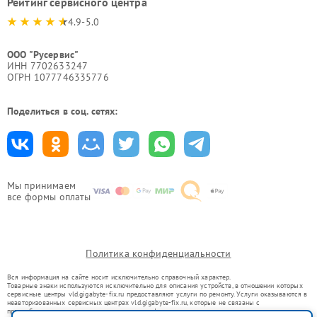
Рейтинг сервисного центра
4.9-5.0
ООО "Русервис"
ИНН 7702633247
ОГРН 1077746335776
Поделиться в соц. сетях:
Мы принимаем
все формы оплаты
Политика конфиденциальности
Вся информация на сайте носит исключительно справочный характер.
Товарные знаки используются исключительно для описания устройств, в отношении которых
сервисные центры vld.gigabyte-fix.ru предоставляют услуги по ремонту. Услуги оказываются в
неавторизованных сервисных центрах vld.gigabyte-fix.ru, которые не связаны с
правообладателями товарных знаков или их официальными представителями.