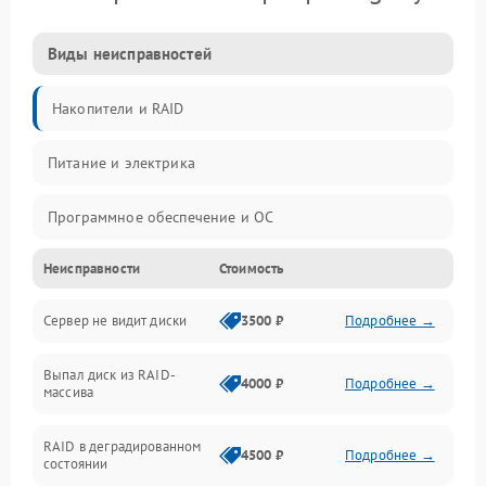
Виды неисправностей
Накопители и RAID
Питание и электрика
Программное обеспечение и ОС
Неисправности
Стоимость
Охлаждение и температура
Сервер не видит диски
3500 ₽
Подробнее →
Материнская плата и процессор
Выпал диск из RAID-
Сеть и коммуникации
4000 ₽
Подробнее →
массива
BIOS / прошивки
RAID в деградированном
4500 ₽
Подробнее →
состоянии