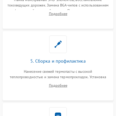
токоведущих дорожек. Замена BGA-чипов с использованием
инфракрасной паяльной станции. Прошивка микросхемы
Подробнее
BIOS или замена поврежденных портов USB
5. Сборка и профилактика
Нанесение свежей термопасты с высокой
теплопроводностью и замена термопрокладок. Установка
системы охлаждения, подключение всех внутренних
Подробнее
шлейфов, модулей памяти и накопителей. Предварительная
сборка корпуса.