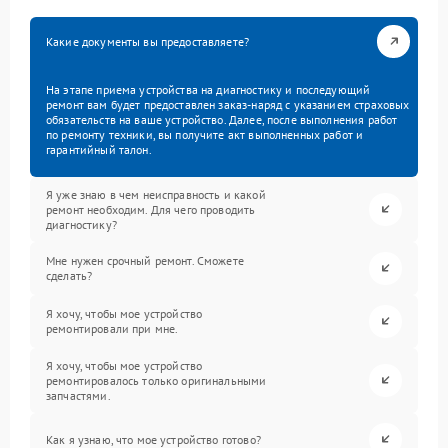
Какие документы вы предоставляете?
На этапе приема устройства на диагностику и последующий
ремонт вам будет предоставлен заказ-наряд с указанием страховых
обязательств на ваше устройство. Далее, после выполнения работ
по ремонту техники, вы получите акт выполненных работ и
гарантийный талон.
Я уже знаю в чем неисправность и какой
ремонт необходим. Для чего проводить
диагностику?
Мне нужен срочный ремонт. Сможете
сделать?
Я хочу, чтобы мое устройство
ремонтировали при мне.
Я хочу, чтобы мое устройство
ремонтировалось только оригинальными
запчастями.
Как я узнаю, что мое устройство готово?