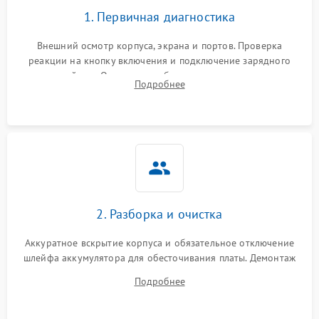
1. Первичная диагностика
Перегрев из‑за пыли,
износа термопасты или
2500 ₽
Подробнее →
неисправности кулера
Внешний осмотр корпуса, экрана и портов. Проверка
реакции на кнопку включения и подключение зарядного
устройства. Оценка потребления тока с помощью
Выход из строя SSD или
Подробнее
HDD: медленная загрузка,
лабораторного блока питания для локализации проблемы.
3000 ₽
Подробнее →
ошибки чтения,
пропадание диска
Неисправность
оперативной памяти:
2000 ₽
Подробнее →
вылеты приложений,
синие экраны
2. Разборка и очистка
Проблемы Wi‑Fi или
2500 ₽
Подробнее →
Bluetooth модулей
Аккуратное вскрытие корпуса и обязательное отключение
шлейфа аккумулятора для обесточивания платы. Демонтаж
системы охлаждения, очистка кулера от пыли и удаление
Подробнее
высохшей термопасты с кристаллов чипов.