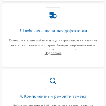
3. Глубокая аппаратная дефектовка
Осмотр материнской платы под микроскопом на наличие
окислов от влаги и прогаров. Замеры сопротивлений и
дежурных напряжений. Проверка цепей питания,
Подробнее
мультиконтроллера, процессора и видеочипа.
4. Компонентный ремонт и замена
Пайка неисправных SMD-элементов, восстановление