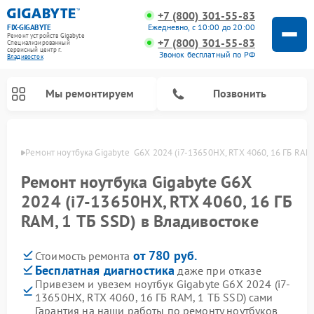
+7 (800) 301-55-83
Ежедневно, с 10:00 до 20:00
FIX-GIGABYTE
Ремонт устройств Gigabyte
+7 (800) 301-55-83
Специализированный
cервисный центр г.
Звонок бесплатный по РФ
Владивосток
Мы ремонтируем
Позвонить
стоке
Ремонт ноутбука Gigabyte  G6X 2024 (i7-13650HX, RTX 4060, 16 ГБ RAM
Ремонт ноутбука Gigabyte G6X
2024 (i7-13650HX, RTX 4060, 16 ГБ
Ремонт материнских плат Gigabyte
RAM, 1 ТБ SSD) в Владивостоке
от 780 руб.
Стоимость ремонта
Бесплатная диагностика
даже при отказе
Привезем и увезем ноутбук Gigabyte G6X 2024 (i7-
13650HX, RTX 4060, 16 ГБ RAM, 1 ТБ SSD) сами
Гарантия на наши работы по ремонту ноутбуков