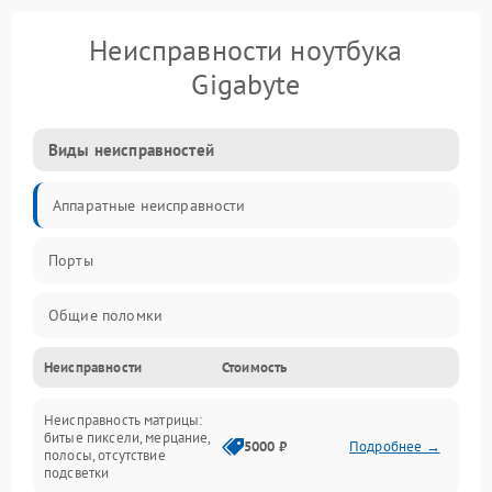
Неисправности ноутбука
Gigabyte
Виды неисправностей
Аппаратные неисправности
Порты
Общие поломки
Неисправности
Стоимость
Устройства
Неисправность матрицы:
Программные ошибки
битые пиксели, мерцание,
5000 ₽
Подробнее →
полосы, отсутствие
подсветки
Электрические и системные сбои