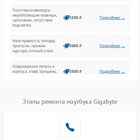
Поломка клавиатуры:
Интерфейсные проблемы
неработающие клавиши,
2500 ₽
Подробнее →
залипание, отсутствие
подсветки
Батарея
Неисправность тачпада:
Сеть и интернет
пропуски, прыжки
3000 ₽
Подробнее →
курсора, полный отказ
Система охлаждения
Повреждение петель и
корпуса: люфт, трещины,
3500 ₽
Подробнее →
деформация
Проблемы аккумулятора:
быстрая разрядка,
2500 ₽
Подробнее →
Этапы ремонта ноутбука Gigabyte
невозможность зарядки,
вздутие
Неисправность зарядного
устройства или разъёма
2000 ₽
Подробнее →
питания