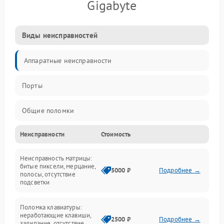
Gigabyte
Виды неисправностей
Аппаратные неисправности
Порты
Общие поломки
Неисправности
Стоимость
Устройства
Неисправность матрицы:
Программные ошибки
битые пиксели, мерцание,
5000 ₽
Подробнее →
полосы, отсутствие
подсветки
Электрические и системные сбои
Поломка клавиатуры:
Интерфейсные проблемы
неработающие клавиши,
2500 ₽
Подробнее →
залипание, отсутствие