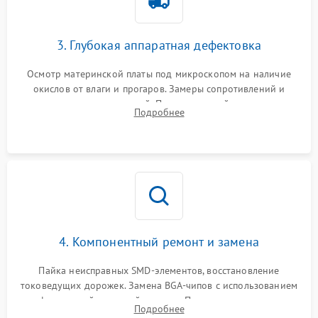
3. Глубокая аппаратная дефектовка
Осмотр материнской платы под микроскопом на наличие
окислов от влаги и прогаров. Замеры сопротивлений и
дежурных напряжений. Проверка цепей питания,
Подробнее
мультиконтроллера, процессора и видеочипа.
4. Компонентный ремонт и замена
Пайка неисправных SMD-элементов, восстановление
токоведущих дорожек. Замена BGA-чипов с использованием
инфракрасной паяльной станции. Прошивка микросхемы
Подробнее
BIOS или замена поврежденных портов USB