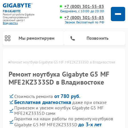
+7 (800) 301-55-83
Ежедневно, с 10:00 до 20:00
FIX-GIGABYTE
Ремонт устройств Gigabyte
+7 (800) 301-55-83
Специализированный
cервисный центр г.
Звонок бесплатный по РФ
Владивосток
Мы ремонтируем
Позвонить
стоке
Ремонт ноутбука Gigabyte G5 MF MFE2KZ333SD в Владивостоке
Ремонт ноутбука Gigabyte G5 MF
MFE2KZ333SD в Владивостоке
Ремонт материнских плат Gigabyte
от 780 руб.
Стоимость ремонта
Бесплатная диагностика
даже при отказе
Привезем и увезем ноутбук Gigabyte G5 MF
MFE2KZ333SD сами
Гарантия на наши работы по ремонту ноутбуков
до 3-х лет
Gigabyte G5 MF MFE2KZ333SD