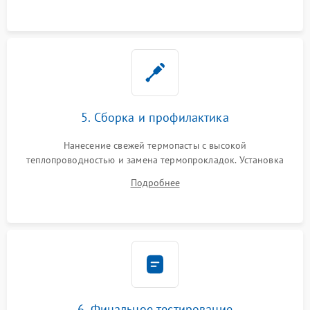
5. Сборка и профилактика
Нанесение свежей термопасты с высокой
теплопроводностью и замена термопрокладок. Установка
системы охлаждения, подключение всех внутренних
Подробнее
шлейфов, модулей памяти и накопителей. Предварительная
сборка корпуса.
6. Финальное тестирование