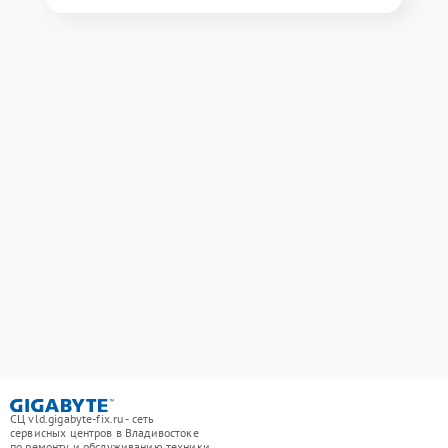
СЦ vld.gigabyte-fix.ru - сеть
сервисных центров в Владивостоке
по ремонту и обслуживанию техники