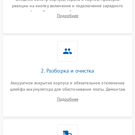
реакции на кнопку включения и подключение зарядного
устройства. Оценка потребления тока с помощью
Выход из строя SSD или
Подробнее
HDD: медленная загрузка,
лабораторного блока питания для локализации проблемы.
3000 ₽
Подробнее →
ошибки чтения,
пропадание диска
Неисправность
оперативной памяти:
2000 ₽
Подробнее →
вылеты приложений,
синие экраны
2. Разборка и очистка
Проблемы Wi‑Fi или
2500 ₽
Подробнее →
Bluetooth модулей
Аккуратное вскрытие корпуса и обязательное отключение
шлейфа аккумулятора для обесточивания платы. Демонтаж
системы охлаждения, очистка кулера от пыли и удаление
Подробнее
высохшей термопасты с кристаллов чипов.