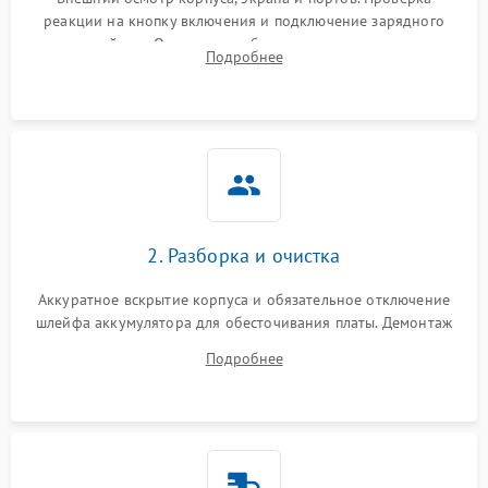
реакции на кнопку включения и подключение зарядного
устройства. Оценка потребления тока с помощью
Выход из строя SSD или
Подробнее
HDD: медленная загрузка,
лабораторного блока питания для локализации проблемы.
3000 ₽
Подробнее →
ошибки чтения,
пропадание диска
Неисправность
оперативной памяти:
2000 ₽
Подробнее →
вылеты приложений,
синие экраны
2. Разборка и очистка
Проблемы Wi‑Fi или
2500 ₽
Подробнее →
Bluetooth модулей
Аккуратное вскрытие корпуса и обязательное отключение
шлейфа аккумулятора для обесточивания платы. Демонтаж
системы охлаждения, очистка кулера от пыли и удаление
Подробнее
высохшей термопасты с кристаллов чипов.