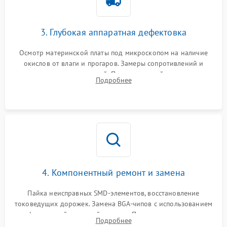
3. Глубокая аппаратная дефектовка
Осмотр материнской платы под микроскопом на наличие
окислов от влаги и прогаров. Замеры сопротивлений и
дежурных напряжений. Проверка цепей питания,
Подробнее
мультиконтроллера, процессора и видеочипа.
4. Компонентный ремонт и замена
Пайка неисправных SMD-элементов, восстановление
токоведущих дорожек. Замена BGA-чипов с использованием
инфракрасной паяльной станции. Прошивка микросхемы
Подробнее
BIOS или замена поврежденных портов USB