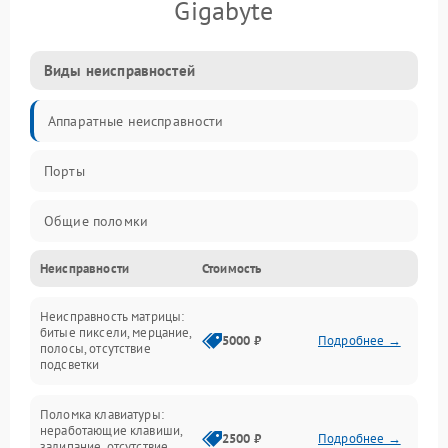
Gigabyte
Виды неисправностей
Аппаратные неисправности
Порты
Общие поломки
Неисправности
Стоимость
Устройства
Неисправность матрицы:
Программные ошибки
битые пиксели, мерцание,
5000 ₽
Подробнее →
полосы, отсутствие
подсветки
Электрические и системные сбои
Поломка клавиатуры:
Интерфейсные проблемы
неработающие клавиши,
2500 ₽
Подробнее →
залипание, отсутствие