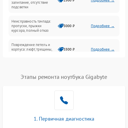
2500 ₽
Подробнее →
залипание, отсутствие
подсветки
Батарея
Неисправность тачпада:
Сеть и интернет
пропуски, прыжки
3000 ₽
Подробнее →
курсора, полный отказ
Система охлаждения
Повреждение петель и
корпуса: люфт, трещины,
3500 ₽
Подробнее →
деформация
Проблемы аккумулятора:
быстрая разрядка,
2500 ₽
Подробнее →
Этапы ремонта ноутбука Gigabyte
невозможность зарядки,
вздутие
Неисправность зарядного
устройства или разъёма
2000 ₽
Подробнее →
питания
1. Первичная диагностика
Перегрев из‑за пыли,
износа термопасты или
2500 ₽
Подробнее →