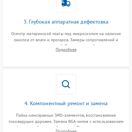
3. Глубокая аппаратная дефектовка
Осмотр материнской платы под микроскопом на наличие
окислов от влаги и прогаров. Замеры сопротивлений и
дежурных напряжений. Проверка цепей питания,
Подробнее
мультиконтроллера, процессора и видеочипа.
4. Компонентный ремонт и замена
Пайка неисправных SMD-элементов, восстановление
токоведущих дорожек. Замена BGA-чипов с использованием
инфракрасной паяльной станции. Прошивка микросхемы
Подробнее