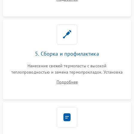
BIOS или замена поврежденных портов USB
5. Сборка и профилактика
Нанесение свежей термопасты с высокой
теплопроводностью и замена термопрокладок. Установка
системы охлаждения, подключение всех внутренних
Подробнее
шлейфов, модулей памяти и накопителей. Предварительная
сборка корпуса.