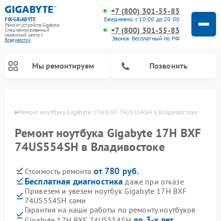
+7 (800) 301-55-83
Ежедневно, с 10:00 до 20:00
FIX-GIGABYTE
Ремонт устройств Gigabyte
+7 (800) 301-55-83
Специализированный
cервисный центр г.
Звонок бесплатный по РФ
Владивосток
Мы ремонтируем
Позвонить
стоке
Ремонт ноутбука Gigabyte 17H BXF 74US554SH в Владивостоке
Ремонт ноутбука Gigabyte 17H BXF
Ремонт материнских плат Gigabyte
74US554SH в Владивостоке
от 780 руб.
Стоимость ремонта
Бесплатная диагностика
даже при отказе
Привезем и увезем ноутбук Gigabyte 17H BXF
74US554SH сами
Гарантия на наши работы по ремонту ноутбуков
до 3-х лет
Gigabyte 17H BXF 74US554SH