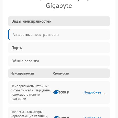
Gigabyte
Виды неисправностей
Аппаратные неисправности
Порты
Общие поломки
Неисправности
Стоимость
Устройства
Неисправность матрицы:
Программные ошибки
битые пиксели, мерцание,
5000 ₽
Подробнее →
полосы, отсутствие
подсветки
Электрические и системные сбои
Поломка клавиатуры:
Интерфейсные проблемы
неработающие клавиши,