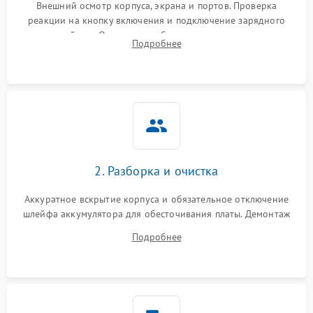
неисправности кулера
Внешний осмотр корпуса, экрана и портов. Проверка
реакции на кнопку включения и подключение зарядного
устройства. Оценка потребления тока с помощью
Выход из строя SSD или
Подробнее
HDD: медленная загрузка,
лабораторного блока питания для локализации проблемы.
3000 ₽
Подробнее →
ошибки чтения,
пропадание диска
Неисправность
оперативной памяти:
2000 ₽
Подробнее →
вылеты приложений,
синие экраны
2. Разборка и очистка
Проблемы Wi‑Fi или
2500 ₽
Подробнее →
Bluetooth модулей
Аккуратное вскрытие корпуса и обязательное отключение
шлейфа аккумулятора для обесточивания платы. Демонтаж
системы охлаждения, очистка кулера от пыли и удаление
Подробнее
высохшей термопасты с кристаллов чипов.