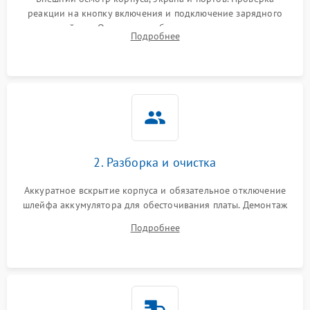
реакции на кнопку включения и подключение зарядного
устройства. Оценка потребления тока с помощью
Выход из строя SSD или
Подробнее
HDD: медленная загрузка,
лабораторного блока питания для локализации проблемы.
3000 ₽
Подробнее →
ошибки чтения,
пропадание диска
Неисправность
оперативной памяти:
2000 ₽
Подробнее →
вылеты приложений,
синие экраны
2. Разборка и очистка
Проблемы Wi‑Fi или
2500 ₽
Подробнее →
Bluetooth модулей
Аккуратное вскрытие корпуса и обязательное отключение
шлейфа аккумулятора для обесточивания платы. Демонтаж
системы охлаждения, очистка кулера от пыли и удаление
Подробнее
высохшей термопасты с кристаллов чипов.