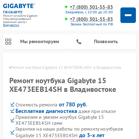
+7 (800) 301-55-83
Ежедневно, с 10:00 до 20:00
FIX-GIGABYTE
Ремонт устройств Gigabyte
+7 (800) 301-55-83
Специализированный
cервисный центр г.
Звонок бесплатный по РФ
Владивосток
Мы ремонтируем
Позвонить
стоке
Ремонт ноутбука Gigabyte 15 XE473EEB14SH  в Владивостоке
Ремонт ноутбука Gigabyte 15
XE473EEB14SH в Владивостоке
Ремонт материнских плат Gigabyte
от 780 руб.
Стоимость ремонта
Бесплатная диагностика
даже при отказе
Привезем и увезем ноутбук Gigabyte 15
XE473EEB14SH сами
Гарантия на наши работы по ремонту ноутбуков
до 3-х лет
Gigabyte 15 XE473EEB14SH