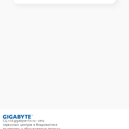
СЦ vld.gigabyte-fix.ru - сеть
сервисных центров в Владивостоке
по ремонту и обслуживанию техники