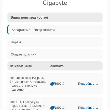
Gigabyte
Виды неисправностей
Аппаратные неисправности
Порты
Общие поломки
Неисправности
Стоимость
Устройства
Неисправность матрицы:
Программные ошибки
битые пиксели, мерцание,
5000 ₽
Подробнее →
полосы, отсутствие
подсветки
Электрические и системные сбои
Поломка клавиатуры:
Интерфейсные проблемы
неработающие клавиши,
2500 ₽
Подробнее →
залипание, отсутствие