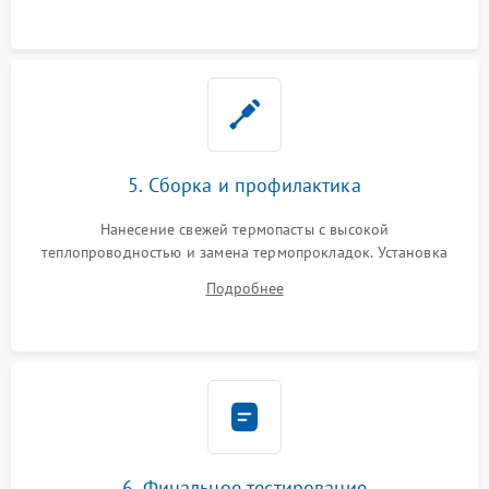
5. Сборка и профилактика
Нанесение свежей термопасты с высокой
теплопроводностью и замена термопрокладок. Установка
системы охлаждения, подключение всех внутренних
Подробнее
шлейфов, модулей памяти и накопителей. Предварительная
сборка корпуса.
6. Финальное тестирование