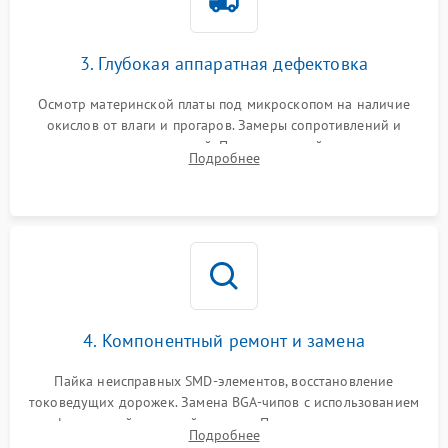
3. Глубокая аппаратная дефектовка
Осмотр материнской платы под микроскопом на наличие
окислов от влаги и прогаров. Замеры сопротивлений и
дежурных напряжений. Проверка цепей питания,
Подробнее
мультиконтроллера, процессора и видеочипа.
4. Компонентный ремонт и замена
Пайка неисправных SMD-элементов, восстановление
токоведущих дорожек. Замена BGA-чипов с использованием
инфракрасной паяльной станции. Прошивка микросхемы
Подробнее
BIOS или замена поврежденных портов USB