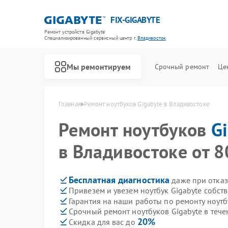
FIX-GIGABYTE
Ремонт устройств Gigabyte
Специализированный cервисный центр г.
Владивосток
Мы ремонтируем
Срочный ремонт
Це
Главная
Ремонт ноутбуков Gigabyte в Владивостоке
Ремонт ноутбуков
G
в Владивостоке от 8
Ремонт материнских плат Gigabyte
Бесплатная диагностика
даже при отказ
Привезем и увезем ноутбук Gigabyte собст
Гарантия на наши работы по ремонту ноутб
Срочный ремонт ноутбуков Gigabyte в тече
20%
Скидка для вас до