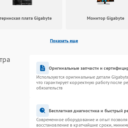
Выход из строя SSD или HDD:
медленная загрузка, ошибки
80 мин
1 год
чтения, пропадание диска
теринская плата Gigabyte
Монитор Gigabyte
Неисправность оперативной
памяти: вылеты приложений, синие
85 мин
1 год
экраны
Показать еще
Проблемы Wi‑Fi или Bluetooth
80 мин
1 год
тра
модулей
Оригинальные запчасти и сертифици
Используются оригинальные детали Gigaby
что гарантирует корректную работу после р
обязательств
Бесплатная диагностика и быстрый р
Современное оборудование и опыт позволяю
восстановление в кратчайшие сроки, миними