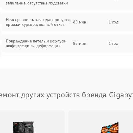
залипание, отсутствие подсветки
Неисправность тачпада: пропуски,
85 мин
1 год
прыжки курсора, полный отказ
Повреждение петель и корпуса:
85 мин
1 год
люфт, трещины, деформация
Проблемы аккумулятора: быстрая
разрядка, невозможность зарядки,
85 мин
1 год
вздутие
Неисправность зарядного
85 мин
1 год
емонт других устройств бренда Gigaby
устройства или разъёма питания
Перегрев из‑за пыли, износа
термопасты или неисправности
75 мин
1 год
кулера