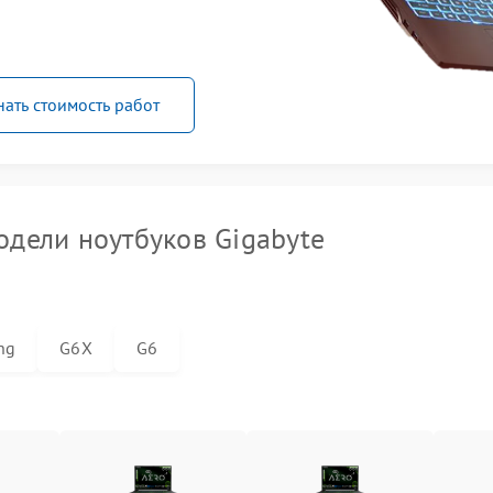
нать стоимость работ
дели ноутбуков Gigabyte
ng
G6X
G6