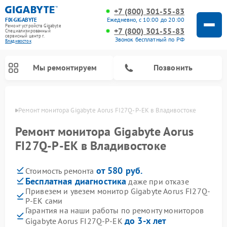
+7 (800) 301-55-83
Ежедневно, с 10:00 до 20:00
FIX-GIGABYTE
Ремонт устройств Gigabyte
+7 (800) 301-55-83
Специализированный
cервисный центр г.
Звонок бесплатный по РФ
Владивосток
Мы ремонтируем
Позвонить
стоке
Ремонт монитора Gigabyte Aorus FI27Q-P-EK в Владивостоке
Ремонт монитора Gigabyte Aorus
FI27Q-P-EK в Владивостоке
Ремонт материнских плат Gigabyte
от 580 руб.
Стоимость ремонта
Бесплатная диагностика
даже при отказе
Привезем и увезем монитор Gigabyte Aorus FI27Q-
P-EK сами
Гарантия на наши работы по ремонту мониторов
до 3-х лет
Gigabyte Aorus FI27Q-P-EK