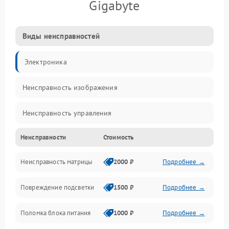
Gigabyte
Виды неисправностей
Электроника
Неисправность изображения
Неисправность управления
Неисправности
Стоимость
Неисправность интерфейсов
Неисправность матрицы
2000 ₽
Подробнее →
Прочие неисправности
Повреждение подсветки
1500 ₽
Подробнее →
Неисправность звука
Поломка блока питания
1000 ₽
Подробнее →
Механические повреждения