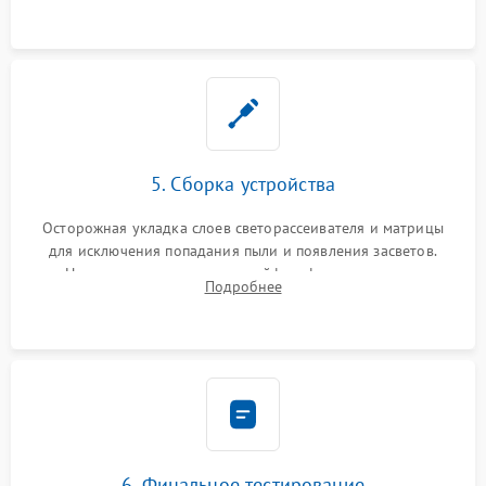
5. Сборка устройства
Осторожная укладка слоев светорассеивателя и матрицы
для исключения попадания пыли и появления засветов.
Надежное подключение шлейфов, фиксация плат и
Подробнее
аккуратное защелкивание пластикового корпуса монитора.
6. Финальное тестирование