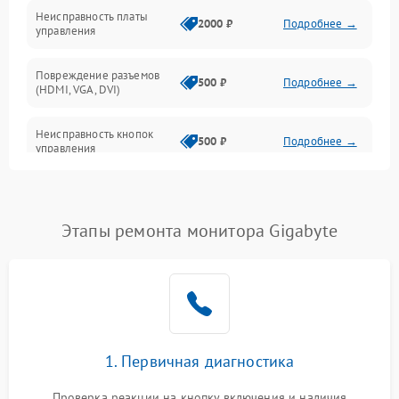
Неисправность платы
2000 ₽
Подробнее →
управления
Повреждение разъемов
500 ₽
Подробнее →
(HDMI, VGA, DVI)
Неисправность кнопок
500 ₽
Подробнее →
управления
Поломка инвертора
1500 ₽
Подробнее →
Этапы ремонта монитора Gigabyte
Повреждение кабеля
500 ₽
Подробнее →
питания
Неисправность системы
1000 ₽
Подробнее →
защиты от перегрузок
Поломка системы
1. Первичная диагностика
автоматического
1000 ₽
Подробнее →
отключения
Проверка реакции на кнопку включения и наличия