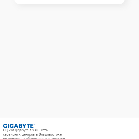
СЦ vld.gigabyte-fix.ru - сеть
сервисных центров в Владивостоке
по ремонту и обслуживанию техники