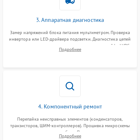
Поломка системы защиты
1000 ₽
Подробнее →
от перенапряжения
3. Аппаратная диагностика
Поломка системы защиты
1000 ₽
Подробнее →
от замыкания
Замер напряжений блока питания мультиметром. Проверка
инвертора или LED-драйвера подсветки. Диагностика цепей
питания скалера и тестирование сигналов на шлейфе LVDS
Подробнее
4. Компонентный ремонт
Перепайка неисправных элементов (конденсаторов,
транзисторов, ШИМ-контроллеров). Прошивка микросхемы
памяти при программных сбоях. При поломке подсветки —
Подробнее
разборка матрицы и замена выгоревших светодиодов.