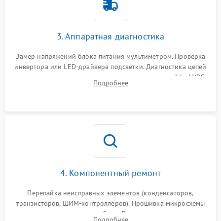
Поломка системы защиты
1000 ₽
Подробнее →
от перенапряжения
3. Аппаратная диагностика
Поломка системы защиты
1000 ₽
Подробнее →
от замыкания
Замер напряжений блока питания мультиметром. Проверка
инвертора или LED-драйвера подсветки. Диагностика цепей
питания скалера и тестирование сигналов на шлейфе LVDS
Подробнее
4. Компонентный ремонт
Перепайка неисправных элементов (конденсаторов,
транзисторов, ШИМ-контроллеров). Прошивка микросхемы
памяти при программных сбоях. При поломке подсветки —
Подробнее