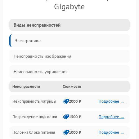
Gigabyte
Виды неисправностей
Электроника
Неисправность изображения
Неисправность управления
Неисправности
Стоимость
Неисправность интерфейсов
Неисправность матрицы
2000 ₽
Подробнее →
Прочие неисправности
Повреждение подсветки
1500 ₽
Подробнее →
Неисправность звука
Поломка блока питания
1000 ₽
Подробнее →
Механические повреждения