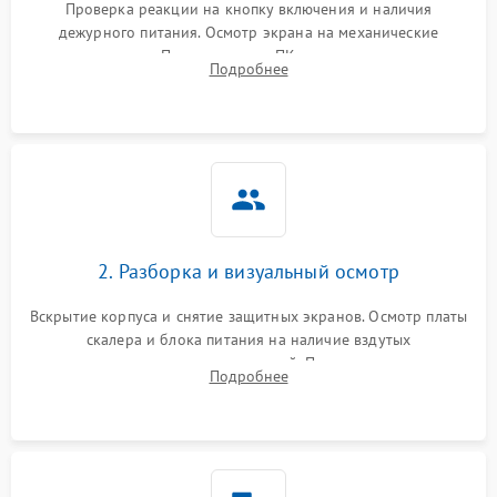
Проверка реакции на кнопку включения и наличия
дежурного питания. Осмотр экрана на механические
Неисправность системы
повреждения. Подключение к ПК для оценки вывода
защиты от короткого
1000 ₽
Подробнее →
Подробнее
изображения, работы подсветки и выявления артефактов на
замыкания
матрице.
Повреждение системы
1000 ₽
Подробнее →
защиты от перегрева
Неисправность системы
защиты от
1000 ₽
Подробнее →
перенапряжения
2. Разборка и визуальный осмотр
Неисправность системы
1000 ₽
Подробнее →
Вскрытие корпуса и снятие защитных экранов. Осмотр платы
защиты от замыкания
скалера и блока питания на наличие вздутых
конденсаторов, прогаров, окислений. Проверка надежности
Повреждение системы
Подробнее
1000 ₽
Подробнее →
контактов и целостности шлейфов матрицы.
защиты от перегрузок
Неисправность системы
1000 ₽
Подробнее →
защиты от перегрева