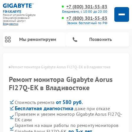
+7 (800) 301-55-83
Ежедневно, с 10:00 до 20:00
FIX-GIGABYTE
Ремонт устройств Gigabyte
+7 (800) 301-55-83
Специализированный
cервисный центр г.
Звонок бесплатный по РФ
Владивосток
Мы ремонтируем
Позвонить
стоке
Ремонт монитора Gigabyte Aorus FI27Q-EK в Владивостоке
Ремонт монитора Gigabyte Aorus
Ремонт материнских плат Gigabyte
FI27Q-EK в Владивостоке
от 580 руб.
Стоимость ремонта
Бесплатная диагностика
даже при отказе
Привезем и увезем монитор Gigabyte Aorus FI27Q-
EK сами
Гарантия на наши работы по ремонту мониторов
до 3-х лет
Gigabyte Aorus FI27Q-EK