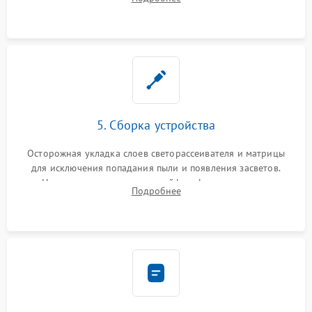
разборка матрицы и замена выгоревших светодиодов.
5. Сборка устройства
Осторожная укладка слоев светорассеивателя и матрицы
для исключения попадания пыли и появления засветов.
Надежное подключение шлейфов, фиксация плат и
Подробнее
аккуратное защелкивание пластикового корпуса монитора.