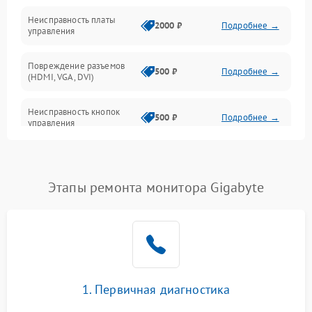
Неисправность платы
2000 ₽
Подробнее →
управления
Повреждение разъемов
500 ₽
Подробнее →
(HDMI, VGA, DVI)
Неисправность кнопок
500 ₽
Подробнее →
управления
Поломка инвертора
1500 ₽
Подробнее →
Этапы ремонта монитора Gigabyte
Повреждение кабеля
500 ₽
Подробнее →
питания
Неисправность системы
1000 ₽
Подробнее →
защиты от перегрузок
Поломка системы
1. Первичная диагностика
автоматического
1000 ₽
Подробнее →
отключения