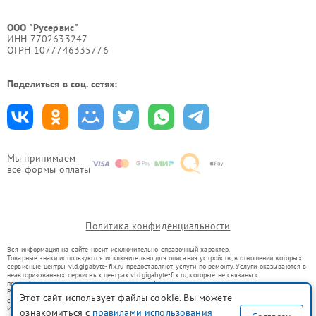
ООО "Русервис"
ИНН 7702633247
ОГРН 1077746335776
Поделиться в соц. сетях:
Мы принимаем
все формы оплаты
Политика конфиденциальности
Вся информация на сайте носит исключительно справочный характер.
Товарные знаки используются исключительно для описания устройств, в отношении которых
сервисные центры vld.gigabyte-fix.ru предоставляют услуги по ремонту. Услуги оказываются в
неавторизованных сервисных центрах vld.gigabyte-fix.ru, которые не связаны с
правообладателями товарных знаков или их официальными представителями.
Ремонт осуществляется для устройств, уже введенных в гражданский оборот в соответствии
Этот сайт использует файлы cookie. Вы можете
со статьей 1487 ГК РФ.
Использование товарных знаков не преследует цели индивидуализации услуг или введения
ознакомиться с
правилами использования