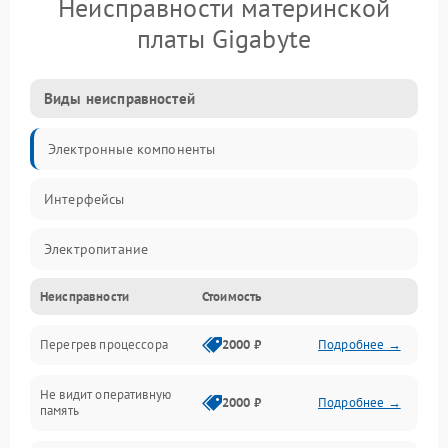
Неисправности материнской
платы Gigabyte
Виды неисправностей
Электронные компоненты
Интерфейсы
Электропитание
Неисправности
Стоимость
Корпус/Герметичность
Перегрев процессора
2000 ₽
Подробнее →
Механика
Не видит оперативную
ПО/Микропрограмма
2000 ₽
Подробнее →
память