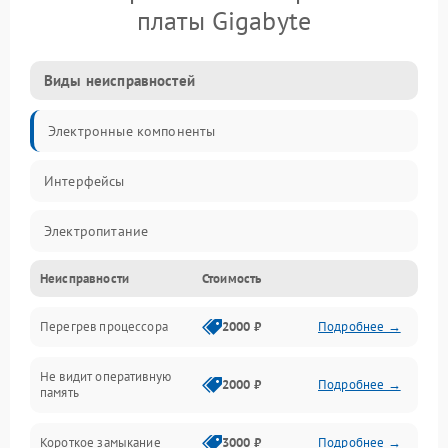
платы Gigabyte
Виды неисправностей
Электронные компоненты
Интерфейсы
Электропитание
Неисправности
Стоимость
Корпус/Герметичность
Перегрев процессора
2000 ₽
Подробнее →
Механика
Не видит оперативную
ПО/Микропрограмма
2000 ₽
Подробнее →
память
Короткое замыкание
3000 ₽
Подробнее →