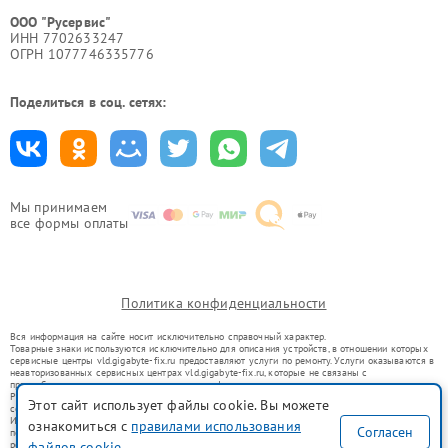
ООО "Русервис"
ИНН 7702633247
ОГРН 1077746335776
Поделиться в соц. сетях:
Мы принимаем
все формы оплаты
Политика конфиденциальности
Вся информация на сайте носит исключительно справочный характер.
Товарные знаки используются исключительно для описания устройств, в отношении которых
сервисные центры vld.gigabyte-fix.ru предоставляют услуги по ремонту. Услуги оказываются в
неавторизованных сервисных центрах vld.gigabyte-fix.ru, которые не связаны с
правообладателями товарных знаков или их официальными представителями.
Ремонт осуществляется для устройств, уже введенных в гражданский оборот в соответствии
Этот сайт использует файлы cookie. Вы можете
со статьей 1487 ГК РФ.
Использование товарных знаков не преследует цели индивидуализации услуг или введения
ознакомиться с
правилами использования
Согласен
потребителей в заблуждение, а служит для информирования о предоставляемых услугах по
файлов cookie
ремонту техники указанных брендов.