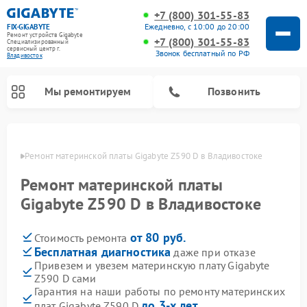
+7 (800) 301-55-83
Ежедневно, с 10:00 до 20:00
FIX-GIGABYTE
Ремонт устройств Gigabyte
+7 (800) 301-55-83
Специализированный
cервисный центр г.
Звонок бесплатный по РФ
Владивосток
Мы ремонтируем
Позвонить
стоке
Ремонт материнской платы Gigabyte Z590 D в Владивостоке
Ремонт материнской платы
Gigabyte Z590 D в Владивостоке
от 80 руб.
Стоимость ремонта
Бесплатная диагностика
даже при отказе
Привезем и увезем материнскую плату Gigabyte
Z590 D сами
Гарантия на наши работы по ремонту материнских
до 3-х лет
плат Gigabyte Z590 D