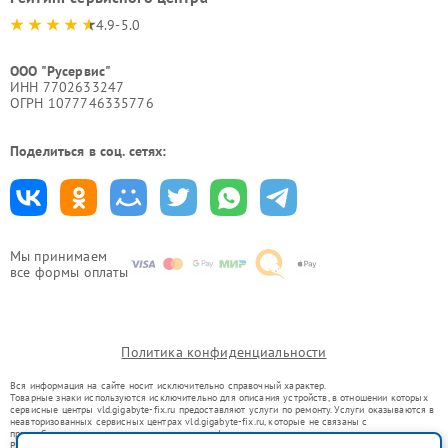
4.9-5.0
ООО "Русервис"
ИНН 7702633247
ОГРН 1077746335776
Поделиться в соц. сетях:
Мы принимаем
все формы оплаты
Политика конфиденциальности
Вся информация на сайте носит исключительно справочный характер.
Товарные знаки используются исключительно для описания устройств, в отношении которых
сервисные центры vld.gigabyte-fix.ru предоставляют услуги по ремонту. Услуги оказываются в
неавторизованных сервисных центрах vld.gigabyte-fix.ru, которые не связаны с
правообладателями товарных знаков или их официальными представителями.
Ремонт осуществляется для устройств, уже введенных в гражданский оборот в соответствии