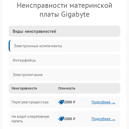
Неисправности материнской
платы Gigabyte
Виды неисправностей
Электронные компоненты
Интерфейсы
Электропитание
Неисправности
Стоимость
Корпус/Герметичность
Перегрев процессора
2000 ₽
Подробнее →
Механика
Не видит оперативную
ПО/Микропрограмма
2000 ₽
Подробнее →
память