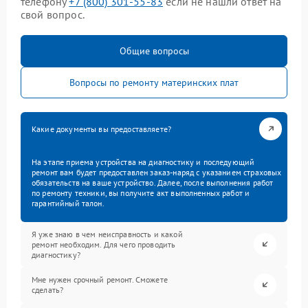
телефону
+7 (800) 301-55-83
если не нашли ответ на
свой вопрос.
Общие вопросы
Вопросы по ремонту материнских плат
Какие документы вы предоставляете?
На этапе приема устройства на диагностику и последующий
ремонт вам будет предоставлен заказ-наряд с указанием страховых
обязательств на ваше устройство. Далее, после выполнения работ
по ремонту техники, вы получите акт выполненных работ и
гарантийный талон.
Я уже знаю в чем неисправность и какой
ремонт необходим. Для чего проводить
диагностику?
Мне нужен срочный ремонт. Сможете
сделать?