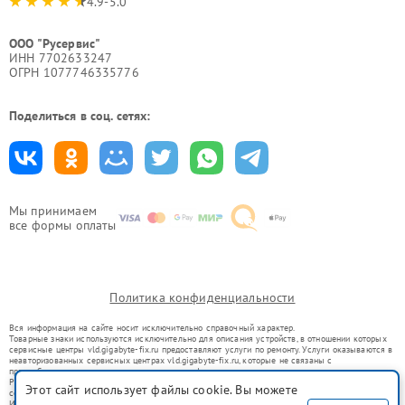
4.9-5.0
ООО "Русервис"
ИНН 7702633247
ОГРН 1077746335776
Поделиться в соц. сетях:
Мы принимаем
все формы оплаты
Политика конфиденциальности
Вся информация на сайте носит исключительно справочный характер.
Товарные знаки используются исключительно для описания устройств, в отношении которых
сервисные центры vld.gigabyte-fix.ru предоставляют услуги по ремонту. Услуги оказываются в
неавторизованных сервисных центрах vld.gigabyte-fix.ru, которые не связаны с
правообладателями товарных знаков или их официальными представителями.
Ремонт осуществляется для устройств, уже введенных в гражданский оборот в соответствии
Этот сайт использует файлы cookie. Вы можете
со статьей 1487 ГК РФ.
Использование товарных знаков не преследует цели индивидуализации услуг или введения