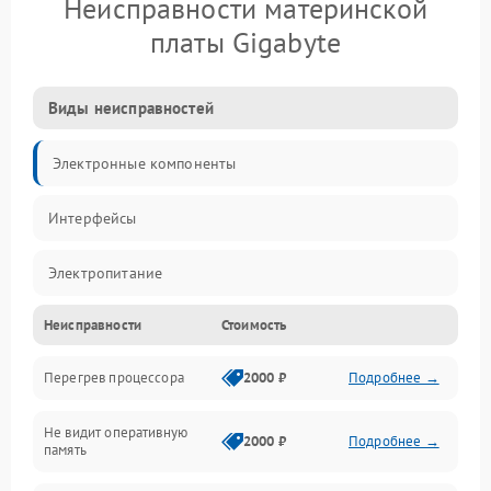
Неисправности материнской
платы Gigabyte
Виды неисправностей
Электронные компоненты
Интерфейсы
Электропитание
Неисправности
Стоимость
Корпус/Герметичность
Перегрев процессора
2000 ₽
Подробнее →
Механика
Не видит оперативную
ПО/Микропрограмма
2000 ₽
Подробнее →
память